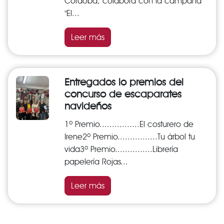
Córdoba, colabora con la campaña
"El...
Leer más
Entregados lo premios del
concurso de escaparates
navideños
1º Premio................El costurero de
Irene2º Premio................Tu árbol tu
vida3º Premio...............Librería
papelería Rojas...
Leer más