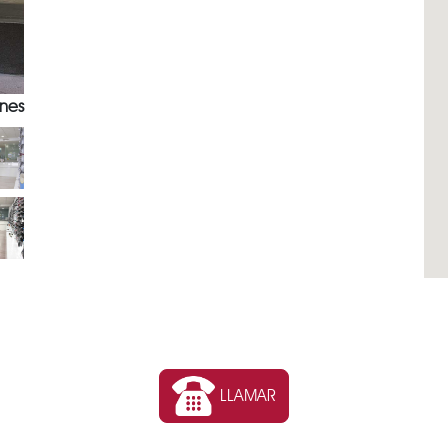
nes
LLAMAR