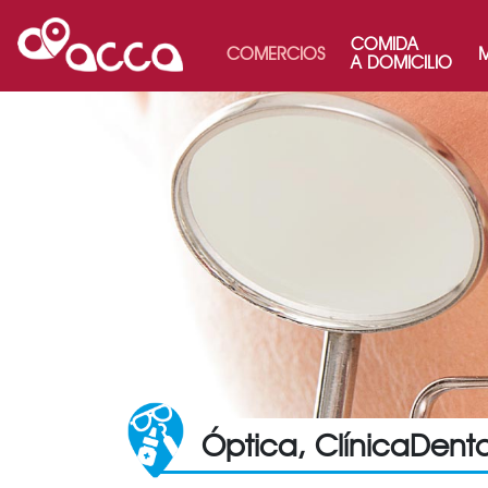
COMIDA
COMERCIOS
M
A DOMICILIO
Óptica, ClínicaDent